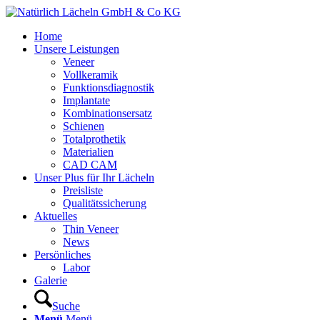
Home
Unsere Leistungen
Veneer
Vollkeramik
Funktionsdiagnostik
Implantate
Kombinationsersatz
Schienen
Totalprothetik
Materialien
CAD CAM
Unser Plus für Ihr Lächeln
Preisliste
Qualitätssicherung
Aktuelles
Thin Veneer
News
Persönliches
Labor
Galerie
Suche
Menü
Menü